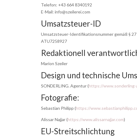
Telefon: +43 664 8340192
E-Mail: info@szeilerei.com
Umsatzsteuer-ID
Umsatzsteuer-Identifikationsnummer gemäß § 27
ATU7258927
Redaktionell verantwortlic
Marion Szeiler
Design und technische Um
SONDERLING. Agentur (
https://www.sonderling-
Fotografie:
Sebastian Philipp (
https://www.sebastianphilipp.
Alissar Najjar (
https://www.alissarnajjar.com
)
EU-Streitschlichtung