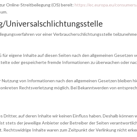
zur Online-Streitbeilegung (OS) bereit:
https://ec.europa.eu/consumers
sum.
g/Universal­schlichtungs­stelle
tbeilegungsverfahren vor einer Verbraucherschlichtungsstelle teilzunehme
 für eigene Inhalte auf diesen Seiten nach den allgemeinen Gesetzen ve
ittelte oder gespeicherte fremde Informationen zu überwachen oder nac
r Nutzung von Informationen nach den allgemeinen Gesetzen bleiben hie
r konkreten Rechtsverletzung möglich. Bei Bekanntwerden von entspre
 Dritter, auf deren Inhalte wir keinen Einfluss haben. Deshalb können 
ist stets der jeweilige Anbieter oder Betreiber der Seiten verantwortli
. Rechtswidrige Inhalte waren zum Zeitpunkt der Verlinkung nicht erke