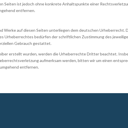
kten Seiten ist jedoch ohne konkrete Anhaltspunkte einer Rechtsverlet
umgehend entfernen.
 und Werke auf diesen Seiten unterliegen dem deutschen Urheberrecht. D
es Urheberrechtes bedürfen der schriftlichen Zustimmung des jeweilige
erziellen Gebrauch gestattet.
reiber erstellt wurden, werden die Urheberrechte Dritter beachtet. Insb
rheberrechtsverletzung aufmerksam werden, bitten wir um einen entsp
e umgehend entfernen.