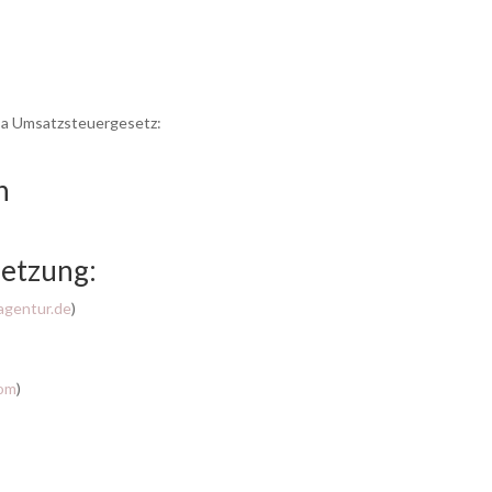
 a Umsatzsteuergesetz:
h
setzung:
agentur.de
)
com
)